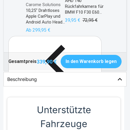
AHD 140°
Anbieter:
Carome Solutions
Rückfahrkamera für
10,25" Drahtloses
BMW F10 F30 E60
Apple CarPlay und
E90 E70 E71 X5 X6
39,95 €
72,95 €
Android Auto Head
1er 3er 5er 7er
Unit für BMW X3
Ab
299,95 €
E83 mit iDrive
Controller
339,90 €
Gesamtpreis
In den Warenkorb legen
Beschreibung
Unterstützte
Fahrzeuge