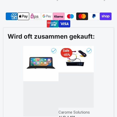
Wird oft zusammen gekauft:
Sale
-45%
Wählen Sie „10,25" Drahtloses Apple
Wählen Sie „AHD
Anbieter:
Carome Solutions