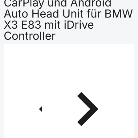
CarPlay und Android
Auto Head Unit für BMW
X3 E83 mit iDrive
Controller
files/1_38d36a41-bfed-4e6c-96f6-70745480371a.webp
f
icht öffnen
Medien 1 in der Galerieansich