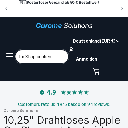
🇩🇪 Kostenloser Versand ab 50 € Bestellwert
Carome
Solutions
Land/Region
Deutschland
EUR €
Im Shop suchen
Anmelden
4.9
Customers rate us 4.9/5 based on 94 reviews.
Carome Solutions
10,25" Drahtloses Apple