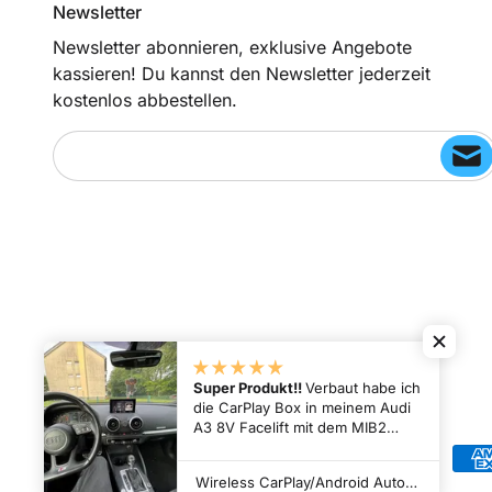
Newsletter
Newsletter abonnieren, exklusive Angebote
kassieren! Du kannst den Newsletter jederzeit
kostenlos abbestellen.
Ihre E-Mail...
Super Produkt!!
Verbaut habe ich
die CarPlay Box in meinem Audi
A3 8V Facelift mit dem MIB2
System.
Die Box kommt in einer
Zahlungsmethoden
hochwertigen Verpackung mit
Wireless CarPlay/Android Auto für Audi A3 A4 A5 A6 A7 A8 Q3 Q5 Q7 usw. Interface Box - kein Aux erforderlich!
allen nötigen Sachen um sie