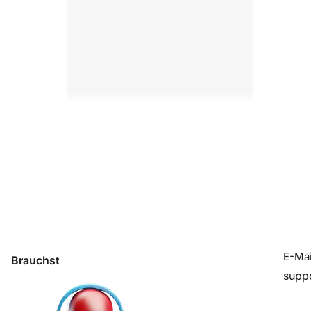
E-Mai
Brauchst
du Hilfe?
supp