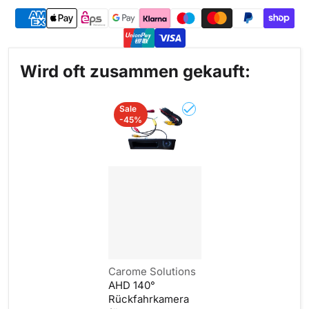
Wird oft zusammen gekauft:
Sale
-45%
Wählen Sie „AHD 140° R
Anbieter:
Carome Solutions
AHD 140°
Rückfahrkamera