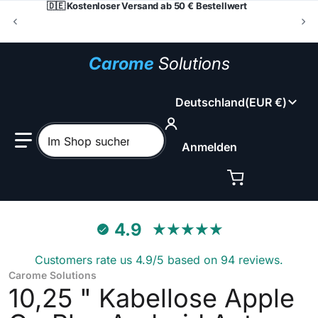
🇩🇪 Kostenloser Versand ab 50 € Bestellwert
Carome
Solutions
Land/Region
Deutschland
EUR €
Im Shop suchen
Anmelden
4.9
Customers rate us 4.9/5 based on 94 reviews.
Carome Solutions
10,25 " Kabellose Apple