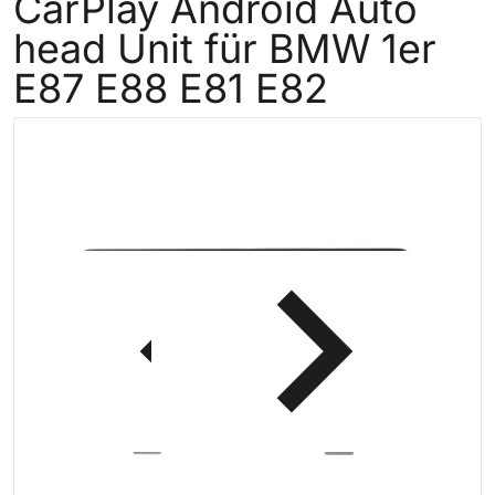
CarPlay Android Auto
head Unit für BMW 1er
E87 E88 E81 E82
files/987_1_E87E88_1.webp
f
icht öffnen
Medien 1 in der Galerieansich